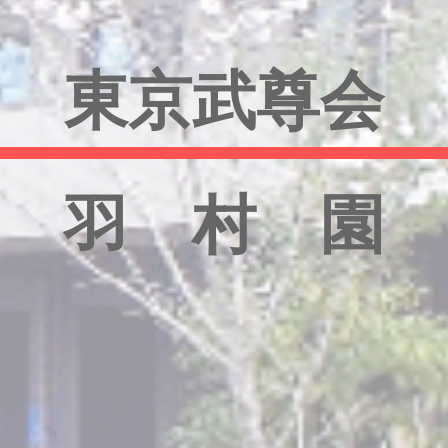
東京武尊会
羽 村 園