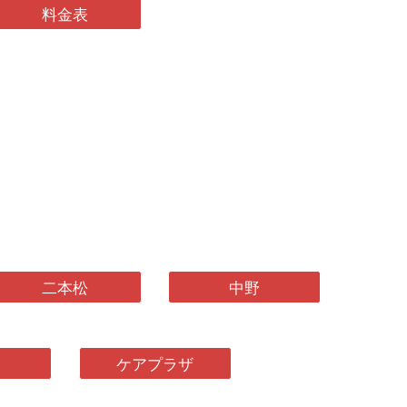
料金表
二本松
中野
ケアプラザ