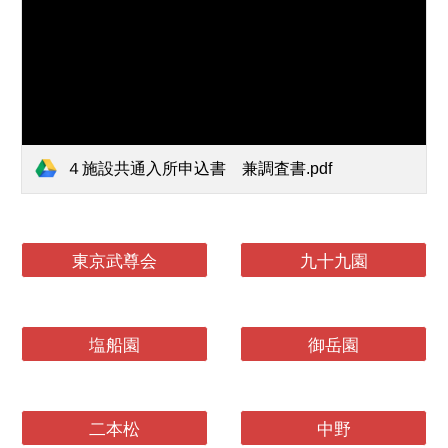
４施設共通入所申込書 兼調査書.pdf
東京武尊会
九十九園
塩船園
御岳園
二本松
中野